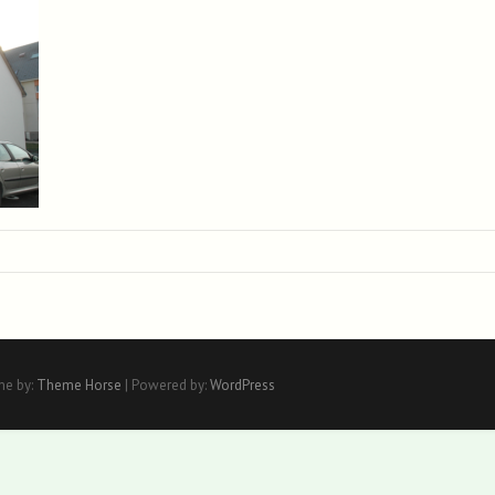
me by:
Theme Horse
| Powered by:
WordPress