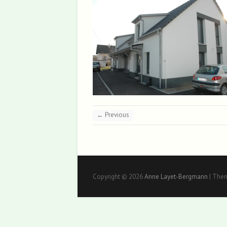
← Previous
Copyright © 2026
Anne Layet-Bergmann
| The