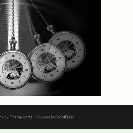
me by:
Theme Horse
| Powered by:
WordPress